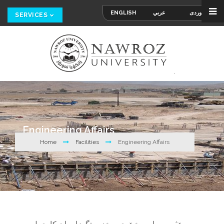
ENGLISH
عربي
کوردی
SERVICES
Engineering Affairs
Home
Facilities
Engineering Affairs