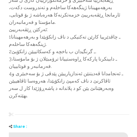
ڕێڤەبەرییا سەخبێرى و خزمەتگوزارییان کارى ل سەر
بەرهەمهینانا ژینگەهەکا ساخلەم و تەندروست دکەت،
ئارمانجا ڕێڤەبەرییێ خزمەتکرنەکا هەرەباشە ژ بۆ قوتابى،
مامۆستا و فەرمانبەران.
ئەرکێن ڕێڤەبەرییێ:
1ـ چاڤدێرییا کارێن تەکنیکى د ناڤ زانکۆیێدا و بەرهەمهینانا
ژینگەهەکا ساخلەم.
2ـ گرنگیدان ب باخچە و کەسکاتییێن زانکۆیێ.
3ـ دابینکرنا پارکەکا ڕاوەستییانا ترۆمبێلان ژ بۆ مامۆستا،
فەرمانبەر و قوتابییان.
4ـ ئەنجامدانا ڤەدیتنێن ئەندازیارییێن پێدڤى ژ بۆ سەخبێرى و
ئاڤاکرنێ د ناڤ کەمپێ زانکۆیێدا، هەروەسا ئاڤاهییێن
وەبەرهێنانێ یێن کو د پلاندانە د پاشەڕۆژێدا کار ل سەر
بهێتەکرن.
Share :