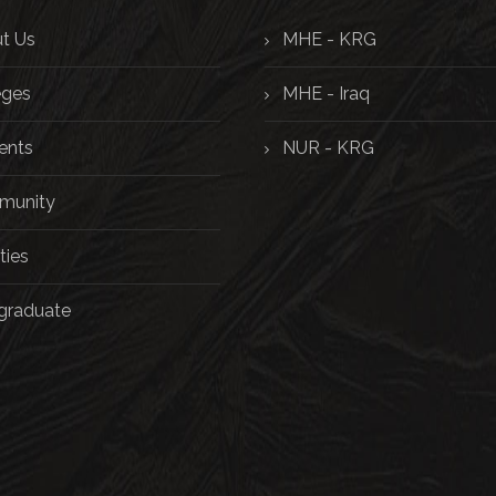
t Us
MHE - KRG
eges
MHE - Iraq
ents
NUR - KRG
unity
ties
graduate