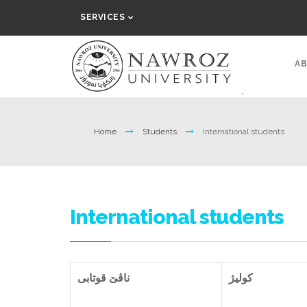
SERVICES
AB
Home
Students
International students
International students
کولیژ
ناڤێ قوتابی