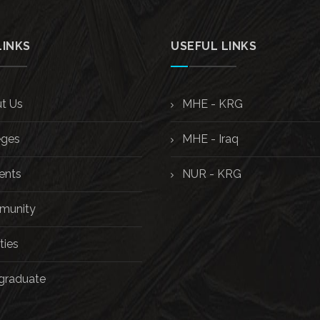
LINKS
USEFUL LINKS
t Us
MHE - KRG
eges
MHE - Iraq
ents
NUR - KRG
unity
ties
graduate