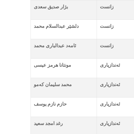
زانست
بژار صدیق سعدی
زانست
دلشێر عبدالسلام محمد
زانست
ئامەد عبدالباری محمد
ئەندازیاری
مونتانا هرمز عیسى
ئەندازیاری
محمد سلیمان کەمو
ئەندازیاری
حازم نازم یوسف
ئەندازیاری
رغد امجد سعید