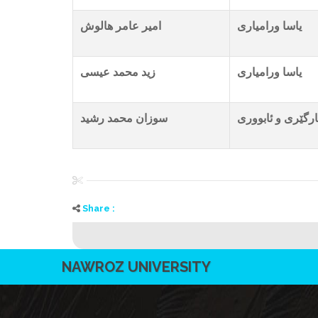
یاسا ورامیاری
امیر عامر هالوش
یاسا ورامیاری
زید محمد عیسى
رگێری و ئابووری
سوزان محمد رشید
Share :
NAWROZ UNIVERSITY