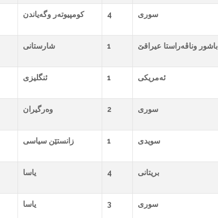
کومپیوتەر وگەیاندن
4
سوری
شارستانی
1
عیراقێ
باشور وناڤەراستا
ئنگلیزی
1
ئەمریکی
وەرگیران
2
سوری
زانستێن سیاسی
1
سویدی
یاسا
4
بریتانی
یاسا
3
سوری