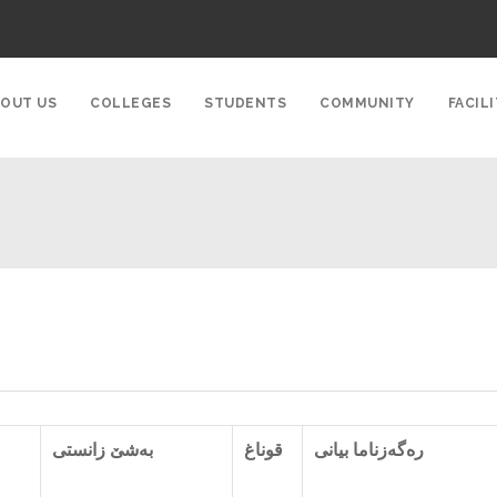
OUT US
COLLEGES
STUDENTS
COMMUNITY
FACILI
رەگەزناما بیانی
قوناغ
بەشێ زانستی